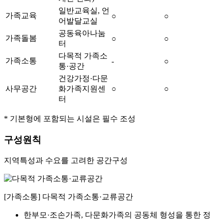
일반교육실, 언
가족교육
○
○
어발달교실
공동육아나눔
가족돌봄
○
○
터
다목적 가족소
가족소통
-
○
통·공간
건강가정·다문
사무공간
화가족지원센
○
○
터
*
기본형에 포함되는 시설은 필수 조성
구성원칙
지역특성과 수요를 고려한 공간구성
[가족소통]
다목적 가족소통·교류공간
한부모·조손가족, 다문화가족의 공동체 형성을 통한 정