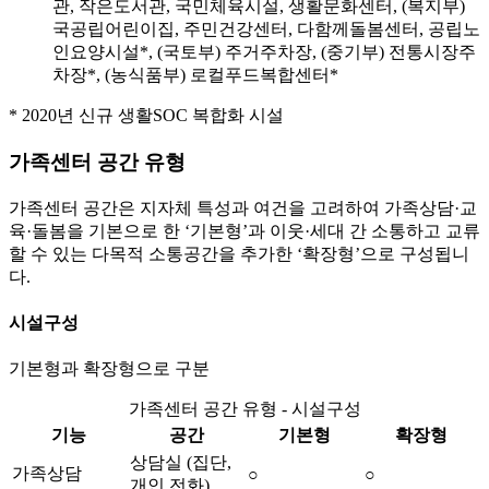
관, 작은도서관, 국민체육시설, 생활문화센터, (복지부)
국공립어린이집, 주민건강센터, 다함께돌봄센터, 공립노
인요양시설
*
, (국토부) 주거주차장, (중기부) 전통시장주
차장
*
, (농식품부) 로컬푸드복합센터
*
*
2020년 신규 생활SOC 복합화 시설
가족센터 공간 유형
가족센터 공간은 지자체 특성과 여건을 고려하여 가족상담·교
육·돌봄을 기본으로 한 ‘기본형’과 이웃·세대 간 소통하고 교류
할 수 있는 다목적 소통공간을 추가한 ‘확장형’으로 구성됩니
다.
시설구성
기본형과 확장형으로 구분
가족센터 공간 유형 - 시설구성
기능
공간
기본형
확장형
상담실 (집단,
가족상담
○
○
개인 전화)