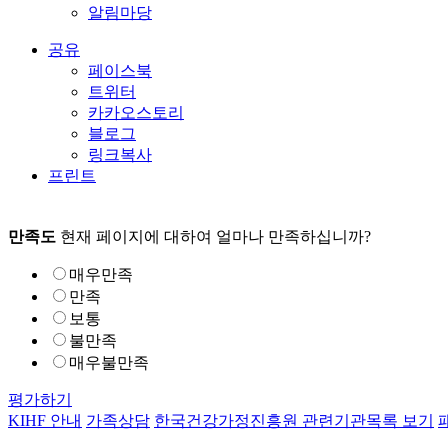
알림마당
공유
페이스북
트위터
카카오스토리
블로그
링크복사
프린트
만족도
현재 페이지에 대하여 얼마나 만족하십니까?
매우만족
만족
보통
불만족
매우불만족
평가하기
KIHF 안내
가족상담
한국건강가정진흥원 관련기관
목록 보기